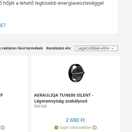
gő hőjét a lehető legkisebb energiaveszteséggel
álunk, a hővisszanyerős ventilátorok ezek közül
ET
llőztetési megoldásokhoz viszonyítva ez
a
zteség
akár 90%-kal is csökkenthető
a
k raktáron lévő termékek
Rendezési elv:
eréje minden háztartásban ajánlott, hiszen
képességünk, fáradékonyak lennénk, és hosszú
 egészségi állapotának.
AP
AERAULIQA TUNE80 SILENT -
Légmennyiség szabályozó
tett levegő hőmérsékletét képesek átadni a külső
005168
hatékonyabb módon, így drasztikusan csökkentve
ztetők biztosítják, hogy folyamatosan friss levegő
2 690 Ft
t megtartásával kiküszöbölik a hőingadozás miatt
Saját raktárunkban