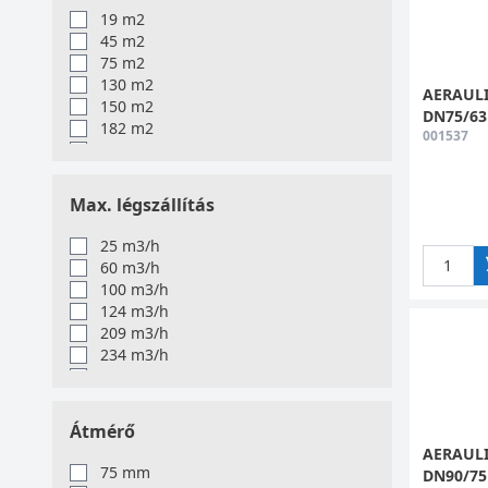
mint 
19 m2
tudju
45 m2
75 m2
Bizon
130 m2
AERAULI
működ
150 m2
DN75/6
182 m2
hisze
001537
220 m2
270 m2
Hogy
385 m2
Max. légszállítás
415 m2
Webár
25 m3/h
Bankk
60 m3/h
kérdé
100 m3/h
124 m3/h
elérh
209 m3/h
234 m3/h
270 m3/h
319 m3/h
357 m3/h
Átmérő
403 m3/h
AERAULI
550 m3/h
75 mm
DN90/7
595 m3/h