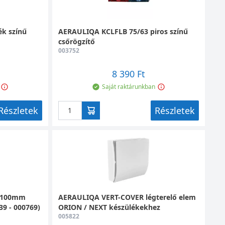
k színű
AERAULIQA KCLFLB 75/63 piros színű
csőrögzítő
003752
8 390 Ft
Saját raktárunkban
Részletek
Részletek
0X100mm
AERAULIQA VERT-COVER légterelő elem
9 - 000769)
ORION / NEXT készülékekhez
005822