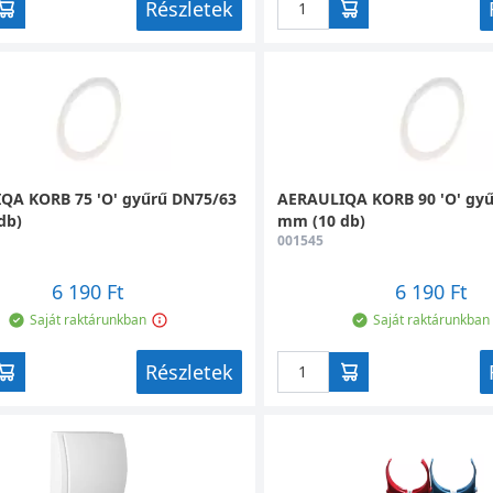
Részletek
QA KORB 75 'O' gyűrű DN75/63
AERAULIQA KORB 90 'O' gy
db)
mm (10 db)
001545
6 190 Ft
6 190 Ft
Saját raktárunkban
Saját raktárunkban
Részletek