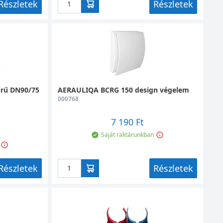
Részletek
Részletek
űrű DN90/75
AERAULIQA BCRG 150 design végelem
000768
7 190 Ft
Saját raktárunkban
Részletek
Részletek