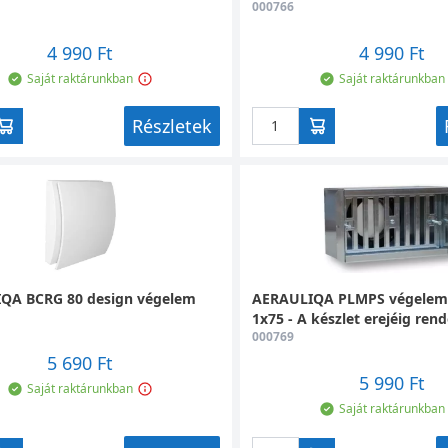
000766
4 990 Ft
4 990 Ft
Saját raktárunkban
Saját raktárunkban
Részletek
QA BCRG 80 design végelem
AERAULIQA PLMPS végelem 
1x75 - A készlet erejéig rend
000769
5 690 Ft
5 990 Ft
Saját raktárunkban
Saját raktárunkban