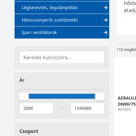
hővis
Légbeveztés, légutánpótlás
átad
Hővisszanyerős szellőztetés
Házta
a le
Ipari ventilátorok
legh
segít
110 megfel
Az eg
szüks
távon
Ár
A hő
AERAULI
DN90/75
Ezek 
-
001623
körn
az ot
legye
Csoport
kele