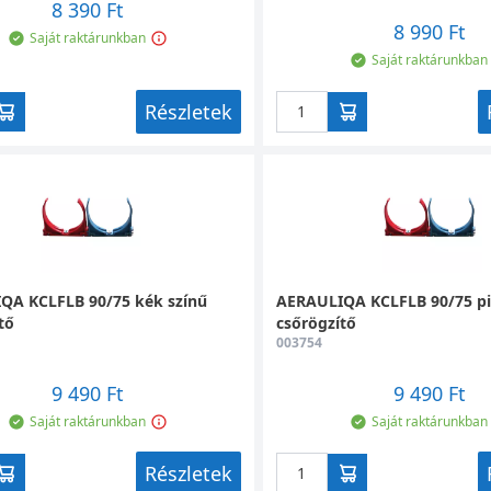
8 390 Ft
8 990 Ft
Saját raktárunkban
Saját raktárunkban
Részletek
QA KCLFLB 90/75 kék színű
AERAULIQA KCLFLB 90/75 pi
tő
csőrögzítő
003754
9 490 Ft
9 490 Ft
Saját raktárunkban
Saját raktárunkban
Részletek