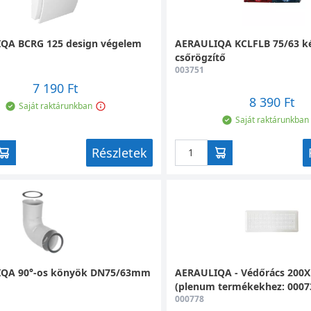
QA BCRG 125 design végelem
AERAULIQA KCLFLB 75/63 ké
csőrögzítő
003751
7 190 Ft
8 390 Ft
Saját raktárunkban
Saját raktárunkban
Részletek
QA 90°-os könyök DN75/63mm
AERAULIQA - Védőrács 20
(plenum termékekhez: 00073
000778