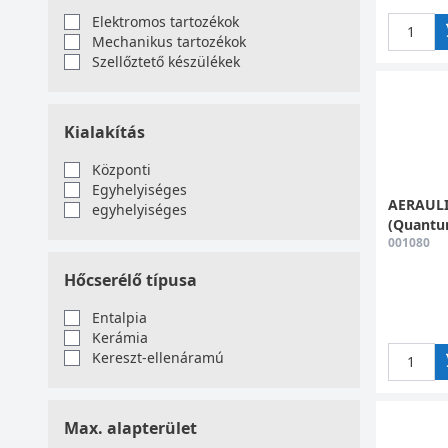
Elektromos tartozékok
A hőv
Mechanikus tartozékok
Szellőztető készülékek
amely
beren
legal
Kialakítás
munk
Központi
Hogy
Egyhelyiséges
AERAULI
egyhelyiséges
(Quantu
Websh
001080
minős
Hőcserélő típusa
Annak
Entalpia
menn
Kerámia
talál
Kereszt-ellenáramú
Egyes
A pár
Max. alapterület