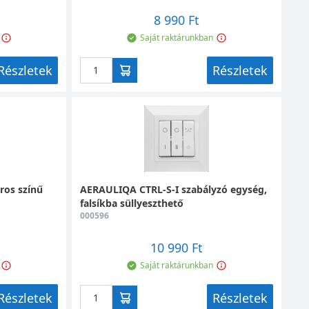
8 990 Ft
Saját raktárunkban
Részletek
Részletek
ros színű
AERAULIQA CTRL-S-I szabályzó egység,
falsíkba süllyeszthető
000596
10 990 Ft
Saját raktárunkban
Részletek
Részletek