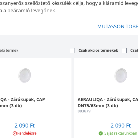
szanyerős szellőztető készülék célja, hogy a kiáramló leve
ja a beáramló levegőnek.
rtási megoldások kategóriánkban többféle berendezést kín
MUTASSON TÖBB
gnépszerűbb termékeink közé tartoznak. A hagyományos sze
atékonyabb,
mert a szellőztetéssel együtt járó energiaves
ségével.
elő termék
Csak akciós termékek
Csa
észségünk és a komfortos otthonunk érdekében a levegő cs
égünk van a friss levegőre. Anélkül csökkenne a teljesítő
 nem tenne jót sem a tüdőnk, sem a keringési rendszerünk
visszanyerős szellőztető készülék működési elve
QA - Zárókupak, CAP
AERAULIQA - Zárókupak, C
mm (3 db)
DN75/63mm (3 db)
a készülékek egy hőcserélő segítségével a beltérből kiveze
003679
yezetből beáramló levegőnek. Mindezt a lehető legenergia
thonunk fűtési és hűtési költségeit. A hővisszanyerős szellő
2 090 Ft
2 090 Ft
n a helyiségekben, ráadásul a közel egyenletes hőmérsékle
Rendelésre
Saját raktárunkban
tkező páralecsapódást és az ebből adódó penészesedést.