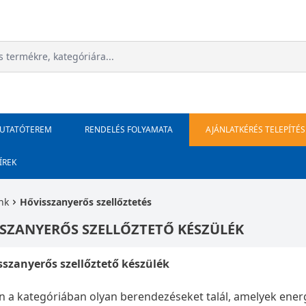
MUTATÓTEREM
RENDELÉS FOLYAMATA
AJÁNLATKÉRÉS TELEPÍTÉS
ÍREK
nk
Hővisszanyerős szellőztetés
SZANYERŐS SZELLŐZTETŐ KÉSZÜLÉK
sszanyerős szellőztető készülék
 a kategóriában olyan berendezéseket talál, amelyek energ