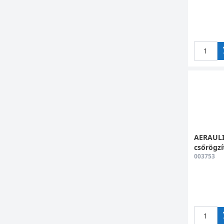
AERAULI
csőrögzí
003753