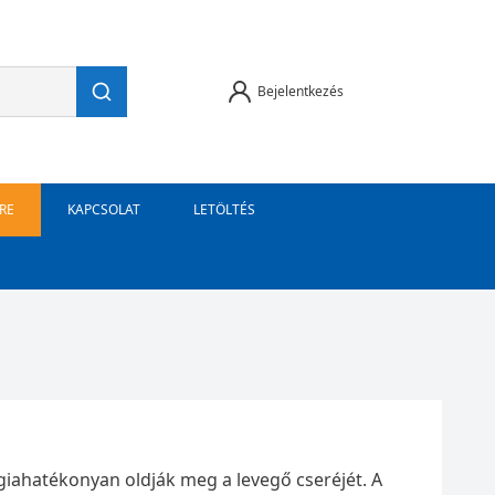
Bejelentkezés
RE
KAPCSOLAT
LETÖLTÉS
iahatékonyan oldják meg a levegő cseréjét. A