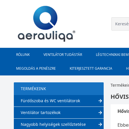
RÓLUNK
VENTILÁTOR TUDÁSTÁR
LÉGTECHNIKAI BE
MEGOLDÁS A PENÉSZRE
KITERJESZTETT GARANCIA
H
Termékei
TERMÉKEINK
HŐVIS
Fürdőszoba és WC ventilátorok
Hővi
Ventilátor tartozékok
Nagyobb helyiségek szellőztetése
Ebben