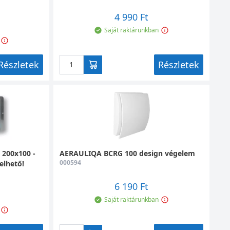
4 990 Ft
Saját raktárunkban
Részletek
Részletek
200x100 -
AERAULIQA BCRG 100 design végelem
000594
elhető!
6 190 Ft
Saját raktárunkban