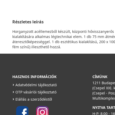
Részletes leírás
Horganyzott acéllemezből készült, központi hővisszanyerős s
kialakítására alkalmas légtechnikai elem. 1 db 75 mm átmé
áteresztőképességgel. 1 db esztétikus kialakítású, 200 x 
fém színű) illeszthető hozzá.
HASZNOS INFORMÁCIÓK
CÍMÜNK
1211 Budapes
Adatvédelmi tájékoztató
(Csepel XXI. 
OTP vásárlói tájékoztató
(Csepel - Pos
Multikomplex
Elállás a szerződéstől
NYITVA TAR
H-P: 8:00 - 1