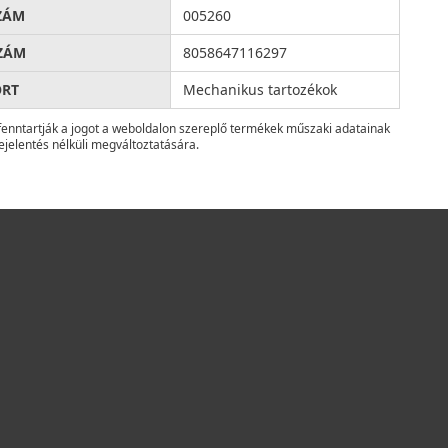
ZÁM
005260
ZÁM
8058647116297
ORT
Mechanikus tartozékok
fenntartják a jogot a weboldalon szereplő termékek műszaki adatainak
ejelentés nélküli megváltoztatására.