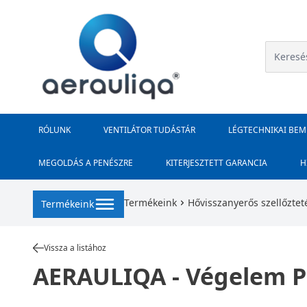
RÓLUNK
VENTILÁTOR TUDÁSTÁR
LÉGTECHNIKAI BE
MEGOLDÁS A PENÉSZRE
KITERJESZTETT GARANCIA
H
Termékeink
Hővisszanyerős szellőztet
Termékeink
Vissza a listához
AERAULIQA - Végelem 