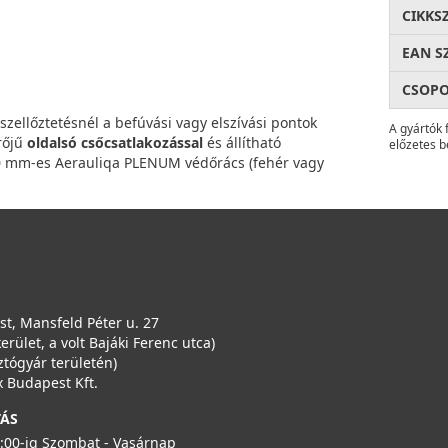
CIKKS
EAN S
CSOP
zellőztetésnél a befúvási vagy elszívási pontok
A gyártók 
rőjű
oldalsó csőcsatlakozással
és állítható
előzetes b
100 mm-es Aerauliqa PLENUM védőrács (fehér vagy
t, Mansfeld Péter u. 27
kerület, a volt Bajáki Ferenc utca)
ztógyár területén)
 Budapest Kft.
TÁS
6:00-ig Szombat - Vasárnap