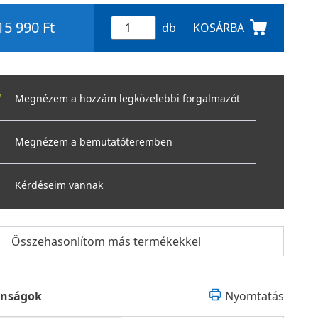
15 990 Ft
db
KOSÁRBA
Megnézem a hozzám legközelebbi forgalmazót
Megnézem a bemutatóteremben
Kérdéseim vannak
Összehasonlítom más termékekkel
onságok
Nyomtatás