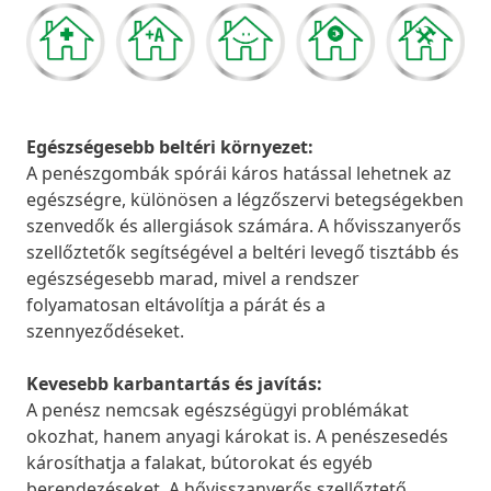
Egészségesebb beltéri környezet:
A penészgombák spórái káros hatással lehetnek az
egészségre, különösen a légzőszervi betegségekben
szenvedők és allergiások számára. A hővisszanyerős
szellőztetők segítségével a beltéri levegő tisztább és
egészségesebb marad, mivel a rendszer
folyamatosan eltávolítja a párát és a
szennyeződéseket.
Kevesebb karbantartás és javítás:
A penész nemcsak egészségügyi problémákat
okozhat, hanem anyagi károkat is. A penészesedés
károsíthatja a falakat, bútorokat és egyéb
berendezéseket. A hővisszanyerős szellőztető