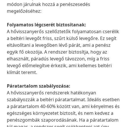
módon járulnak hozzá a penészesedés
megelőzéséhez:
Folyamatos légcserét biztosítanak:
A hővisszanyerős szellőztetők folyamatosan cserélik
a beltéri levegőt friss, szűrt külső levegőre. Ez segít
eltávolítani a levegőben lévő párát, ami a penész
egyik fő okozója. A rendszer biztosítja, hogy az
elhasznált, páradús levegő távozzon, míg a friss
levegő előmelegítve érkezik, ami kellemes beltéri
klímát teremt.
Páratartalom szabályozása:
A hővisszanyerős rendszerek hatékonyan
szabályozzák a beltéri páratartalmat. Ideális esetben
a páratartalom 40-60% között van, ami kényelmes és
egészséges környezetet biztosít, és nem kedvez a
penészgombák szaporodásának. Ha a páratartalom
túl magas, a rendszer segít csökkenteni azt úgy,