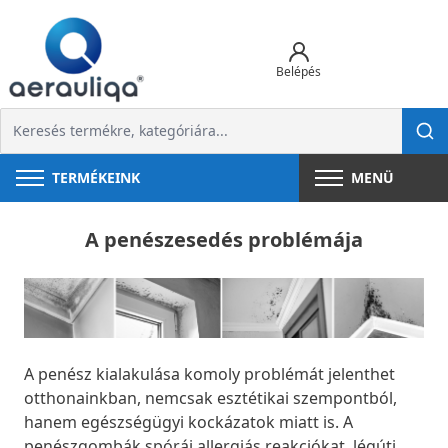
Belépés
TERMÉKEINK
MENÜ
A penészesedés problémája
A penész kialakulása komoly problémát jelenthet
otthonainkban, nemcsak esztétikai szempontból,
hanem egészségügyi kockázatok miatt is. A
penészgombák spórái allergiás reakciókat, légúti