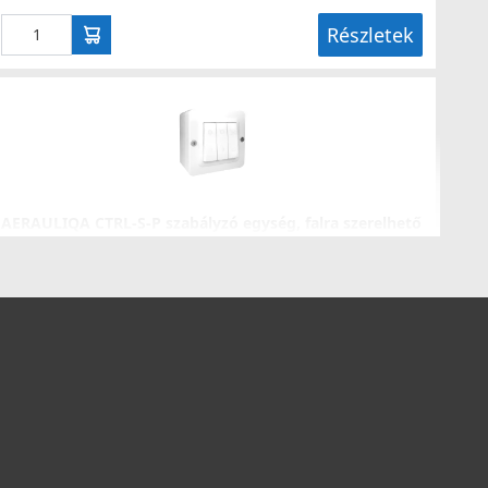
Részletek
AERAULIQA CTRL-S-P szabályzó egység, falra szerelhető
000597
10 990 Ft
Saját raktárunkban
Részletek