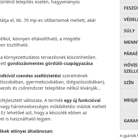
történő telepítés esetén, hagyományos
FESZÜ
VÉDEL
 látja el, kb. 70 mp-es időtartamok mellett, akár
SÚLY
lkül, könnyen eltávolítható, a mögötte
MENNY
n tisztítható.
PÁRAÉ
 a környezettudatos tervezésnek köszönhetően.
zett
gondozásmentes gördülő-csapágyazása
HŐVIS
SZELL
ndkívül csendes szellőztetést
szeretnének
hálószobában, gyermekszobában, dolgozószobában),
SZÍN
vezés és csőrendszer telepítése nélkül kívánják
MEGJE
ejlesztett változata. A termék
egy új funkcióval
- vagy háromsebességes műkődtetési módok mellett
 Ez lehetővé azt, hogy a készülék ebben az
el is használható legyen.
GARA
ékek előnyei általánosan:
A gyártók 