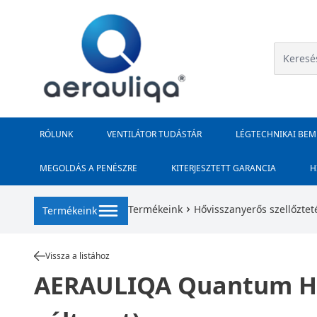
RÓLUNK
VENTILÁTOR TUDÁSTÁR
LÉGTECHNIKAI BE
MEGOLDÁS A PENÉSZRE
KITERJESZTETT GARANCIA
H
Termékeink
Hővisszanyerős szellőztet
Termékeink
Vissza a listához
AERAULIQA Quantum HR-1