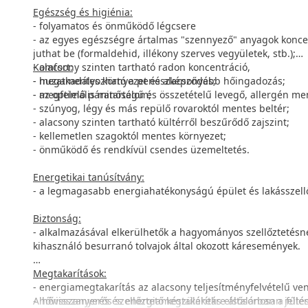
Egészség és higiénia:
- folyamatos és önműködő légcsere
- az egyes egészségre ártalmas "szennyező" anyagok koncent
juthat be (formaldehid, illékony szerves vegyületek, stb.);
- alacsony szinten tartható radon koncentráció,
Komfort:
- megakadályozható a penészképződés;
- huzatmentes környezet és alacsonyabb hőingadozás;
- az optimális minőségű és összetételű levegő, allergén me
- megfelelő páratartalom;
- szúnyog, légy és más repülő rovaroktól mentes beltér;
- alacsony szinten tartható kültérről beszűrődő zajszint;
- kellemetlen szagoktól mentes környezet;
- önműködő és rendkívül csendes üzemeltetés.
Energetikai tanúsítvány:
- a legmagasabb energiahatékonyságú épület és lakásszell
Biztonság:
- alkalmazásával elkerülhetők a hagyományos szellőztetésné
kihasználó besurranó tolvajok által okozott káresemények.
Megtakarítások:
- energiamegtakarítás az alacsony teljesítményfelvételű vent
- hővisszanyerés és energiamegtakarítás elsősorban a fűtés
A hővisszanyerős szellőztető készülékekre általánosan jell