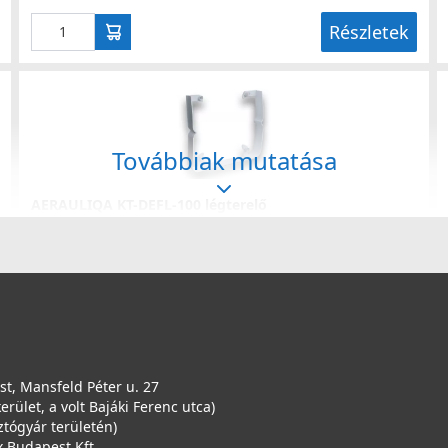
Részletek
Továbbiak mutatása
AERAULIQA KT-DEFL-100 légterelő
005823
3 990 Ft
Saját raktárunkban
Részletek
t, Mansfeld Péter u. 27
kerület, a volt Bajáki Ferenc utca)
ztógyár területén)
 Budapest Kft.