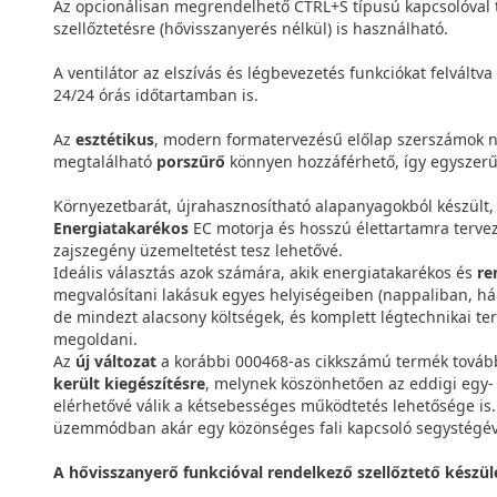
Az opcionálisan megrendelhető CTRL+S típusú kapcsolóval 
szellőztetésre (hővisszanyerés nélkül) is használható.
A ventilátor az elszívás és légbevezetés funkciókat felváltva
24/24 órás időtartamban is.
Az
esztétikus
, modern formatervezésű előlap szerszámok né
megtalálható
porszűrő
könnyen hozzáférhető, így egyszerűe
Környezetbarát, újrahasznosítható alapanyagokból készült,
Energiatakarékos
EC motorja és hosszú élettartamra terve
zajszegény üzemeltetést tesz lehetővé.
Ideális választás azok számára, akik energiatakarékos és
re
megvalósítani lakásuk egyes helyiségeiben (nappaliban, 
de mindezt alacsony költségek, és komplett légtechnikai ter
megoldani.
Az
új változat
a korábbi 000468-as cikkszámú termék továbbf
került kiegészítésre
, melynek köszönhetően az eddigi egy
elérhetővé válik a kétsebességes működtetés lehetősége is.
üzemmódban akár egy közönséges fali kapcsoló segystégév
A hővisszanyerő funkcióval rendelkező szellőztető készül