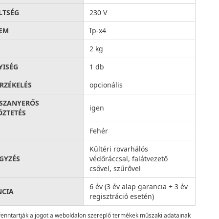
LTSÉG
230 V
EM
Ip-x4
2 kg
ISÉG
1 db
RZÉKELÉS
opcionális
SZANYERŐS
igen
ŐZTETÉS
Fehér
Kültéri rovarhálós
GYZÉS
védőráccsal, falátvezető
csővel, szűrővel
6 év (3 év alap garancia + 3 év
NCIA
regisztráció esetén)
fenntartják a jogot a weboldalon szereplő termékek műszaki adatainak