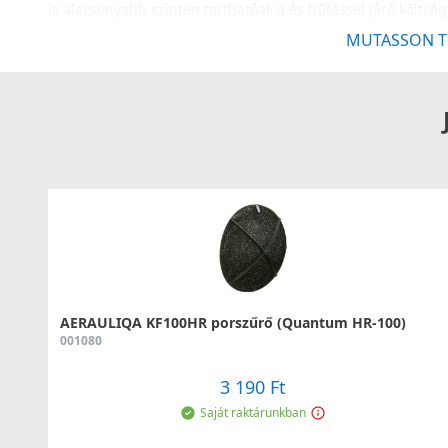
is alacsonyabb szinten tarthatóak a és hűtéssel járó költség
- környezetbarát szellőztetés, rendkívül alacsony környezett
MUTASSON T
- alacsonyabb költségek mellett tervezhető és üzemeltethet
- új építésű házak esetén a magasabb nedvességtartamú fa
penészesedés;
- egyes esetekben adójóváírások és kedvezőbb biztosítási fel
szabályozásoknak megfelelően.
AERAULIQA KF100HR porszűrő (Quantum HR-100)
001080
3 190 Ft
Saját raktárunkban