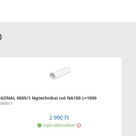
)
GONAL 0605/1 légtechnikai cső NA100 L=1000
0605/1
2 990 Ft
Saját raktárunkban