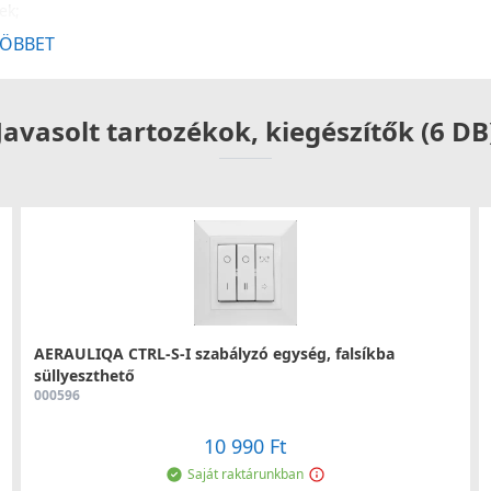
ek;
erhelés;
ÖBBET
ő fűtési rendszer;
lak gyorsabban száradnak, nem alakul ki
tételek érhetőek el a helyi (pl. önkormányzati)
Javasolt tartozékok, kiegészítők (6 DB
AERAULIQA CTRL-S-I szabályzó egység, falsíkba
süllyeszthető
000596
10 990 Ft
Saját raktárunkban