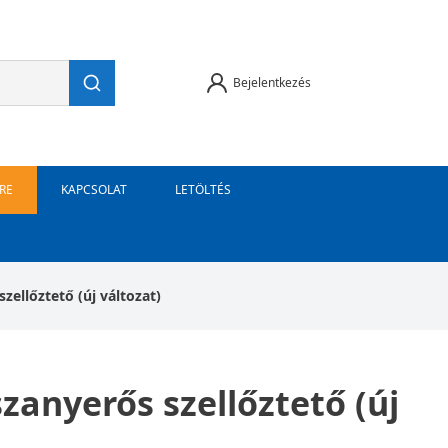
Bejelentkezés
RE
KAPCSOLAT
LETÖLTÉS
llőztető (új változat)
anyerős szellőztető (új