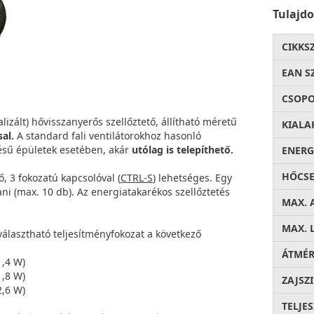
Tulajd
CIKKS
EAN S
CSOP
izált) hővisszanyerős szellőztető, állítható méretű
KIALA
al.
A standard fali ventilátorokhoz hasonló
ésű épületek esetében, akár
utólag is telepíthető.
ENERG
HŐCSE
, 3 fokozatú kapcsolóval (
CTRL-S
) lehetséges. Egy
ani (max. 10 db). Az energiatakarékos szellőztetés
MAX. 
MAX. 
álasztható teljesítményfokozat a következő
ÁTMÉ
1,4 W)
1,8 W)
ZAJSZ
2,6 W)
TELJE