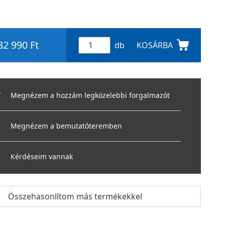
82 990 Ft
db
KOSÁRBA
Megnézem a hozzám legközelebbi forgalmazót
Megnézem a bemutatóteremben
Kérdéseim vannak
Összehasonlítom más termékekkel