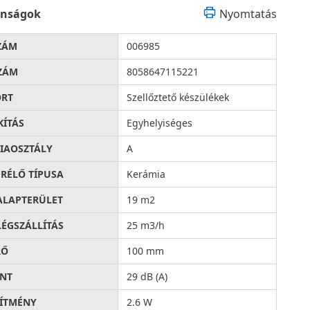
onságok
Nyomtatás
ZÁM
006985
ZÁM
8058647115221
ORT
Szellőztető készülékek
KÍTÁS
Egyhelyiséges
IAOSZTÁLY
A
RÉLŐ TÍPUSA
Kerámia
ALAPTERÜLET
19 m2
LÉGSZÁLLÍTÁS
25 m3/h
RŐ
100 mm
INT
29 dB (A)
SÍTMÉNY
2.6 W