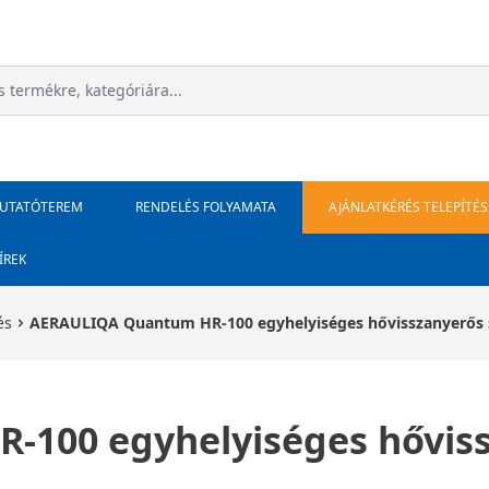
MUTATÓTEREM
RENDELÉS FOLYAMATA
AJÁNLATKÉRÉS TELEPÍTÉS
ÍREK
és
AERAULIQA Quantum HR-100 egyhelyiséges hővisszanyerős sze
00 egyhelyiséges hővissz