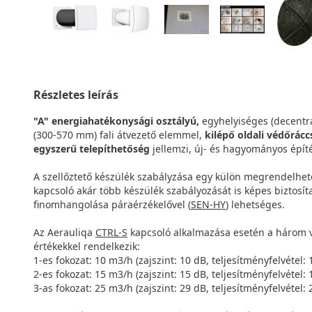
Részletes leírás
"A" energiahatékonysági osztályú,
egyhelyiséges (decentral
(300-570 mm) fali átvezető elemmel,
kilépő oldali védőráccs
egyszerű telepíthetőség
jellemzi, új- és hagyományos épít
A szellőztető készülék szabályzása egy külön megrendelhető
kapcsoló akár több készülék szabályozását is képes biztosít
finomhangolása páraérzékelővel (
SEN-HY
) lehetséges.
Az Aerauliqa
CTRL-S
kapcsoló alkalmazása esetén a három v
értékekkel rendelkezik:
1-es fokozat: 10 m3/h (zajszint: 10 dB, teljesítményfelvétel: 
2-es fokozat: 15 m3/h (zajszint: 15 dB, teljesítményfelvétel: 
3-as fokozat: 25 m3/h (zajszint: 29 dB, teljesítményfelvétel: 