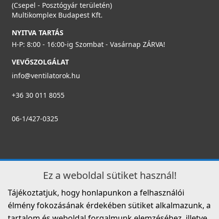
(Csepel - Posztógyár területén)
Multikomplex Budapest Kft.
NYITVA TARTÁS
H-P: 8:00 - 16:00-ig Szombat - Vasárnap ZÁRVA!
VEVŐSZOLGÁLAT
info@ventilatorok.hu
+36 30 011 8055
06-1/427-0325
Ez a weboldal sütiket használ!
Tájékoztatjuk, hogy honlapunkon a felhasználói
élmény fokozásának érdekében sütiket alkalmazunk, a
tartalom és weboldal forgalmunk elemzéséhez, illetve