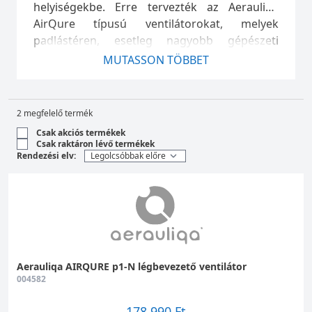
helyiségekbe. Erre tervezték az Aerauliqa
AirQure típusú ventilátorokat, melyek
padlástéren, esetleg nagyobb gépészeti
helyiségben is elhelyezhetők lehetnek.
MUTASSON TÖBBET
2 megfelelő termék
Csak akciós termékek
Csak raktáron lévő termékek
Rendezési elv:
Aerauliqa AIRQURE p1-N légbevezető ventilátor
004582
178 990 Ft