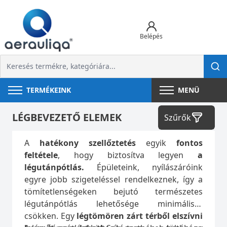
Belépés
TERMÉKEINK
MENÜ
LÉGBEVEZETŐ ELEMEK
Szűrők
A
hatékony szellőztetés
egyik
fontos
feltétele
, hogy biztosítva legyen
a
légutánpótlás.
Épületeink, nyílászáróink
egyre jobb szigeteléssel rendelkeznek, így a
tömítetlenségeken bejutó természetes
légutánpótlás lehetősége minimálisra
csökken. Egy
légtömören zárt térből elszívni