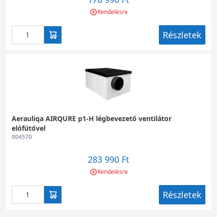
Rendelésre
Részletek
Aerauliqa AIRQURE p1-H légbevezető ventilátor
előfűtővel
004570
283 990 Ft
Rendelésre
Részletek