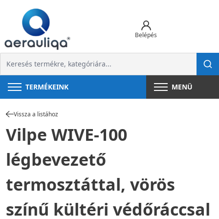
Belépés
TERMÉKEINK
MENÜ
Vissza a listához
Vilpe WIVE-100
légbevezető
termosztáttal, vörös
színű kültéri védőráccsal