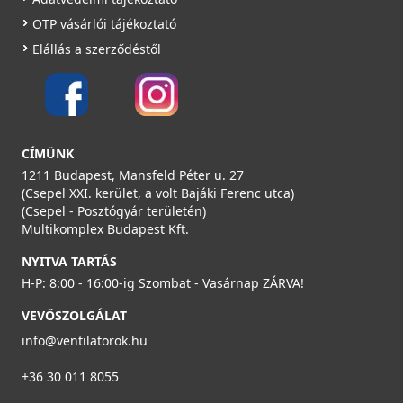
OTP vásárlói tájékoztató
Elállás a szerződéstől
VILPE Wive csőhosszabbító - Wive-100 típusú
légbevezetőkhöz (16 cm)
380060
CÍMÜNK
1211 Budapest, Mansfeld Péter u. 27
4 990 Ft
(Csepel XXI. kerület, a volt Bajáki Ferenc utca)
(Csepel - Posztógyár területén)
Rendelésre
Multikomplex Budapest Kft.
Részletek
NYITVA TARTÁS
H-P: 8:00 - 16:00-ig Szombat - Vasárnap ZÁRVA!
VEVŐSZOLGÁLAT
info@ventilatorok.hu
+36 30 011 8055