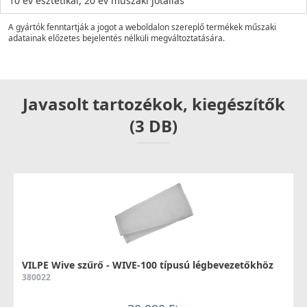
10 év esztétikai, 20 év műszaki jótállás
A gyártók fenntartják a jogot a weboldalon szereplő termékek műszaki
adatainak előzetes bejelentés nélküli megváltoztatására.
Javasolt tartozékok, kiegészítők
(3 DB)
VILPE Wive szűrő - WIVE-100 típusú légbevezetőkhöz
380022