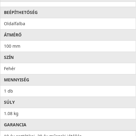
Igény esetén a termékhez hangtompító is rendelhető.
BEÉPÍTHETŐSÉG
Oldalfalba
ÁTMÉRŐ
100 mm
SZÍN
Fehér
MENNYISÉG
1 db
SÚLY
1.08 kg
GARANCIA