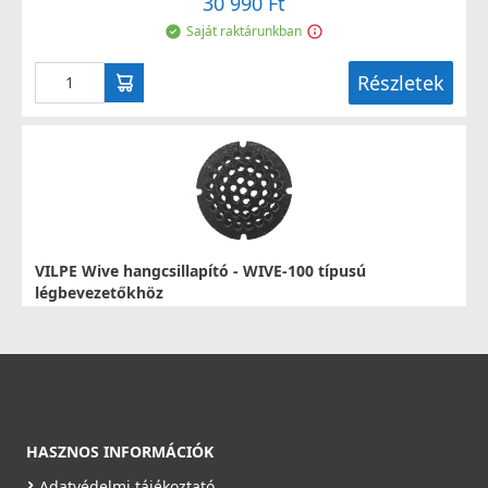
30 990 Ft
Saját raktárunkban
Részletek
VILPE Wive hangcsillapító - WIVE-100 típusú
légbevezetőkhöz
380023
5 990 Ft
Rendelésre
Részletek
HASZNOS INFORMÁCIÓK
Adatvédelmi tájékoztató