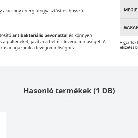
MEGJE
y alacsony energiafogyasztást és hosszú
GARA
tosító
antibakteriális bevonattal
és könnyen
s a polleneket, javítva a beltéri levegő minőségét. A
A gyártók 
tikusan igazodik a levegőminőséghez.
előzetes b
Hasonló termékek (1 DB)