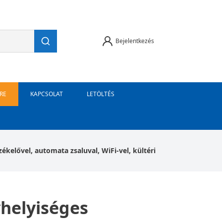
Bejelentkezés
RE
KAPCSOLAT
LETÖLTÉS
elővel, automata zsaluval, WiFi-vel, kültéri
helyiséges