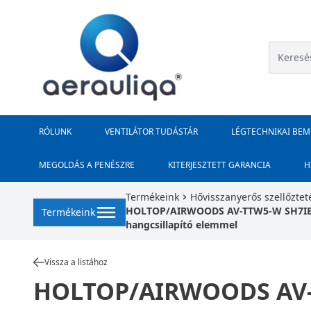
RÓLUNK
VENTILÁTOR TUDÁSTÁR
LÉGTECHNIKAI BE
MEGOLDÁS A PENÉSZRE
KITERJESZTETT GARANCIA
H
Termékeink
Hővisszanyerős szellőztet
HOLTOP/AIRWOODS AV-TTW5-W SH7IE Pro 
Termékeink
hangcsillapító elemmel
Vissza a listához
HOLTOP/AIRWOODS AV-T