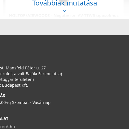
Továbbiak mutatása
HOLTOP/AIRWOODS - Negatív ion AV-TTW5 típusokhoz
AS-A5A
14 990 Ft
Rendelésre
Részletek
t, Mansfeld Péter u. 27
kerület, a volt Bajáki Ferenc utca)
ztógyár területén)
 Budapest Kft.
TÁS
6:00-ig Szombat - Vasárnap
ÁLAT
torok.hu