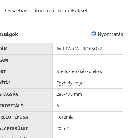
Összehasonlítom más termékekkel
onságok
Nyomtatás
ZÁM
AV-TTW5-W_PROISOx2
ZÁM
ORT
Szellőztető készülékek
KÍTÁS
Egyhelyiséges
STAGSÁG
280-470 mm
IAOSZTÁLY
A
RÉLŐ TÍPUSA
Kerámia
ALAPTERÜLET
20 m2