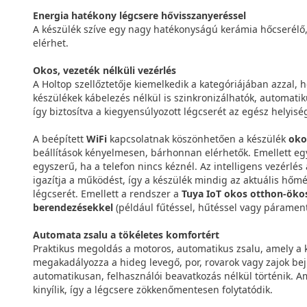
Energia hatékony
légcsere hővisszanyeréssel
A készülék szíve egy nagy hatékonyságú kerámia hőcserélő,
elérhet.
Okos, vezeték nélküli vezérlés
A Holtop szellőztetője kiemelkedik a kategóriájában azzal, 
készülékek kábelezés nélkül is szinkronizálhatók, automati
így biztosítva a kiegyensúlyozott légcserét az egész helyis
A beépített
WiFi
kapcsolatnak köszönhetően a készülék
oko
beállítások kényelmesen, bárhonnan elérhetők. Emellett e
egyszerű, ha a telefon nincs kéznél. Az intelligens vezérlés
igazítja a működést, így a készülék mindig az aktuális hőm
légcserét. Emellett a rendszer a
Tuya IoT okos otthon-öko
berendezésekkel
(például fűtéssel, hűtéssel vagy páramen
Automata zsalu a tökéletes komfortért
Praktikus megoldás a motoros, automatikus zsalu, amely a k
megakadályozza a hideg levegő, por, rovarok vagy zajok be
automatikusan, felhasználói beavatkozás nélkül történik. Am
kinyílik, így a légcsere zökkenőmentesen folytatódik.