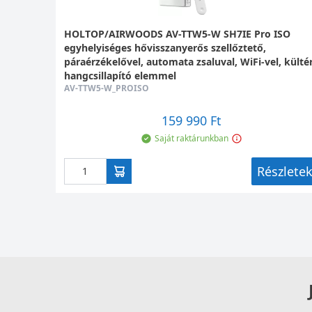
HOLTOP/AIRWOODS AV-TTW5-W SH7IE Pro ISO
egyhelyiséges hővisszanyerős szellőztető,
páraérzékelővel, automata zsaluval, WiFi-vel, kültér
hangcsillapító elemmel
AV-TTW5-W_PROISO
159 990 Ft
Saját raktárunkban
Részlete