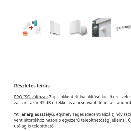
Részletes leírás
PRO ISO változat:
Zaj-csökkentett kialakítású külső ereszele
zajszint akár 45 dB értékkel is alacsonyabb lehet a standard
"A" energiaosztályú,
egyhelyiséges (decentralizált) hővissza
ventilátorokhoz hasonló egyszerű telepíthetőség jellemzi,
utólag is telepíthető.