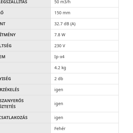
LÉGSZÁLLÍTÁS
50 m3/h
RŐ
150 mm
INT
32.7 dB (A)
SÍTMÉNY
7.8 W
LTSÉG
230 V
EM
Ip-x4
4.2 kg
ISÉG
2 db
RZÉKELÉS
igen
SZANYERŐS
igen
ŐZTETÉS
 CSATLAKOZÁS
igen
Fehér