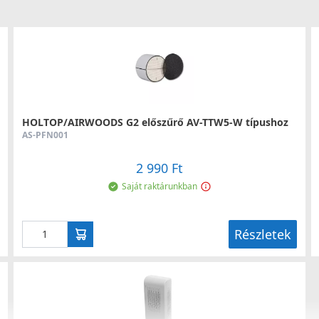
HOLTOP/AIRWOODS G2 előszűrő AV-TTW5-W típushoz
AS-PFN001
2 990 Ft
Saját raktárunkban
Részletek