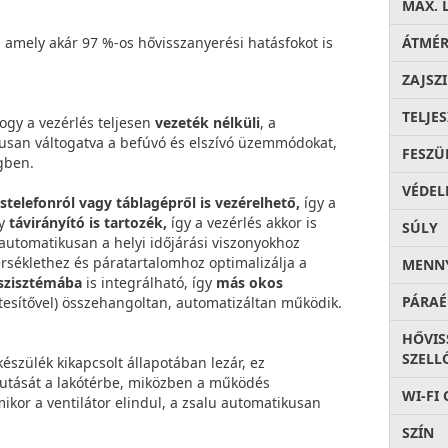
MAX. 
 amely akár 97 %-os hővisszanyerési hatásfokot is
ÁTMÉ
ZAJSZ
TELJE
hogy a vezérlés teljesen
vezeték nélküli
, a
kusan váltogatva a befúvó és elszívó üzemmódokat,
FESZÜ
égben.
VÉDEL
stelefonról vagy táblagépről is vezérelhető,
így a
gy
távirányító is tartozék,
így a vezérlés akkor is
SÚLY
 automatikusan a helyi időjárási viszonyokhoz
érséklethez és páratartalomhoz optimalizálja a
MENNY
szisztémába
is integrálható, így
más okos
PÁRAÉ
tesítővel) összehangoltan, automatizáltan működik.
HŐVIS
SZELL
észülék kikapcsolt állapotában lezár, ez
jutását a lakótérbe, miközben a működés
WI-FI
ikor a ventilátor elindul, a zsalu automatikusan
SZÍN