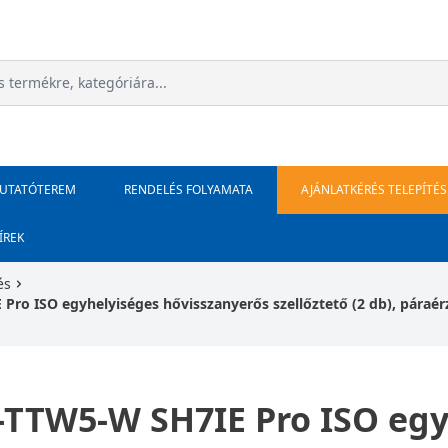
MUTATÓTEREM
RENDELÉS FOLYAMATA
AJÁNLATKÉRÉS TELEPÍTÉS
ÍREK
és
ISO egyhelyiséges hővisszanyerős szellőztető (2 db), páraérzék
TW5-W SH7IE Pro ISO egy