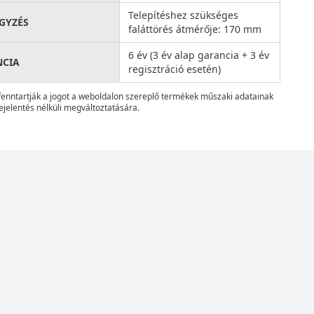
Telepítéshez szükséges
GYZÉS
faláttörés átmérője: 170 mm
6 év (3 év alap garancia + 3 év
NCIA
regisztráció esetén)
fenntartják a jogot a weboldalon szereplő termékek műszaki adatainak
ejelentés nélküli megváltoztatására.