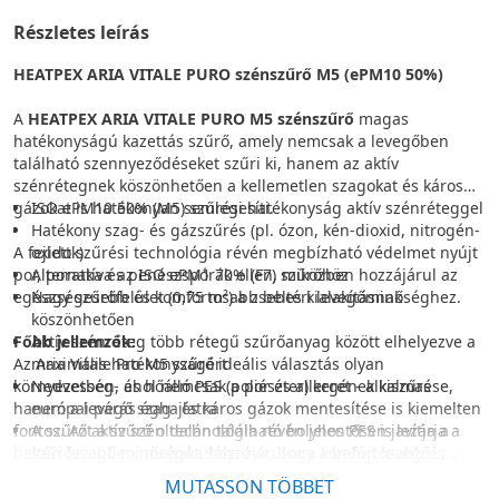
Részletes leírás
HEATPEX ARIA VITALE PURO szénszűrő M5 (ePM10 50%)
A
HEATPEX ARIA VITALE PURO M5 szénszűrő
magas
hatékonyságú kazettás szűrő, amely nemcsak a levegőben
található szennyeződéseket szűri ki, hanem az aktív
szénrétegnek köszönhetően a kellemetlen szagokat és káros
gázokat is hatékonyan semlegesíti.
ISO ePM10 50% (M5) szűrési hatékonyság aktív szénréteggel
Hatékony szag- és gázszűrés (pl. ózon, kén-dioxid, nitrogén-
A fejlett szűrési technológia révén megbízható védelmet nyújt
oxidok)
por, poratka és penészspórák ellen, miközben hozzájárul az
Alternatíva az ISO ePM1 70% (F7) szűrőhöz
egészségesebb és komfortosabb beltéri levegőminőséghez.
Nagy szűrőfelület (0,75 m²) a zsebes kialakításnak
köszönhetően
Főbb jellemzők:
Aktív szénréteg több rétegű szűrőanyag között elhelyezve a
Az Aria Vitale Pro M5 szűrő ideális választás olyan
maximális hatékonyságért
környezetben, ahol nemcsak a por és allergének kiszűrése,
Nedvesség- és hőálló PES (poliészter) keret -
alkalmas
hanem a levegő szag- és káros gázok mentesítése is kiemelten
európai párás éghajlatra
fontos. Az aktív szén technológia révén jelentősen javítja a
A szűrőt a szűrő oldalán található bolyhos PES is lezárja a
beltéri levegő minőségét, hozzájárulva a komfortosabb és
szűrőzsebben, megakadályozva, hogy a befújt levegő
egészségesebb lakókörnyezethez.
megkerülje a szűrőt.
MUTASSON TÖBBET
Hosszú távú tárolásra alkalmas, védett kartondobozos