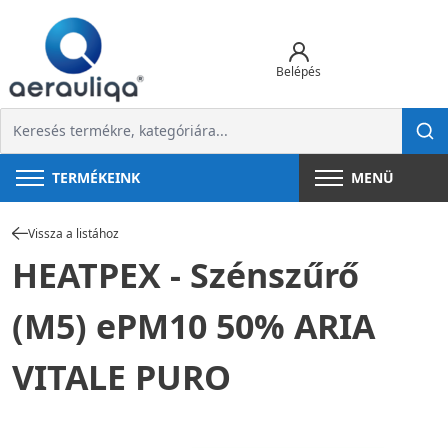
Belépés
TERMÉKEINK
MENÜ
Vissza a listához
HEATPEX - Szénszűrő
(M5) ePM10 50% ARIA
VITALE PURO