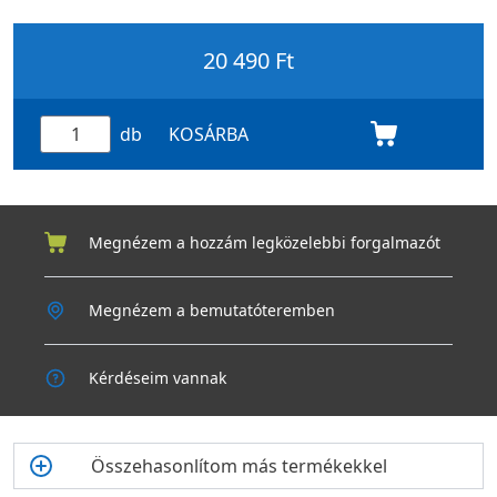
A csomag tartalma:
csomagolás
1 db ARIA VITALE PURO M5 aktívszenes szűrő
20 490 Ft
db
KOSÁRBA
Megnézem a hozzám legközelebbi forgalmazót
Megnézem a bemutatóteremben
Kérdéseim vannak
Összehasonlítom más termékekkel