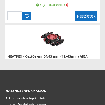
Saját raktárunkban
Részletek
HEATPEX - Osztóelem DN63 mm (12x63mm) ARIA
CONNECT
52306300100W
74 990 Ft
Rendelésre
HASZNOS INFORMÁCIÓK
Részletek
Adatvédelmi tájékoztató
OTP vásárlói tájékoztató