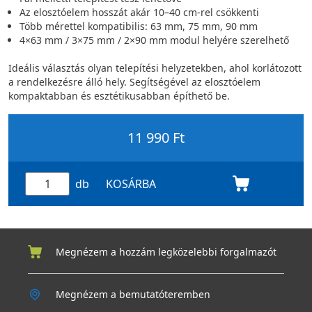
Az elosztóelem hosszát akár 10–40 cm-rel csökkenti
Több mérettel kompatibilis: 63 mm, 75 mm, 90 mm
4×63 mm / 3×75 mm / 2×90 mm modul helyére szerelhető
Ideális választás olyan telepítési helyzetekben, ahol korlátozott
a rendelkezésre álló hely. Segítségével az elosztóelem
kompaktabban és esztétikusabban építhető be.
11 990 Ft
db
KOSÁRBA
Megnézem a hozzám legközelebbi forgalmazót
Megnézem a bemutatóteremben