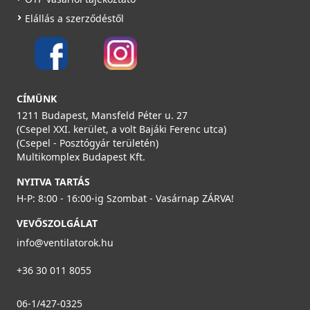
Elállás a szerződéstől
HEATPEX - Osztóelem DN90 mm (8x90mm) ARIA
CÍMÜNK
CONNECT
52309000100W
1211 Budapest, Mansfeld Péter u. 27
(Csepel XXI. kerület, a volt Bajáki Ferenc utca)
79 990 Ft
(Csepel - Posztógyár területén)
Multikomplex Budapest Kft.
Rendelésre
NYITVA TARTÁS
Részletek
H-P: 8:00 - 16:00-ig Szombat - Vasárnap ZÁRVA!
VEVŐSZOLGÁLAT
info@ventilatorok.hu
+36 30 011 8055
06-1/427-0325