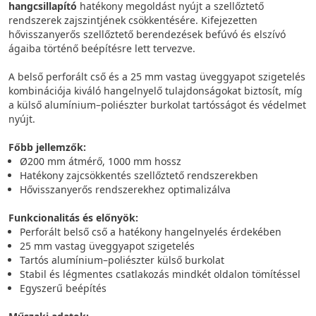
hangcsillapító
hatékony megoldást nyújt a szellőztető
rendszerek zajszintjének csökkentésére. Kifejezetten
hővisszanyerős szellőztető berendezések befúvó és elszívó
ágaiba történő beépítésre lett tervezve.
A belső perforált cső és a 25 mm vastag üveggyapot szigetelés
kombinációja kiváló hangelnyelő tulajdonságokat biztosít, míg
a külső alumínium–poliészter burkolat tartósságot és védelmet
nyújt.
Főbb jellemzők:
Ø200 mm átmérő, 1000 mm hossz
Hatékony zajcsökkentés szellőztető rendszerekben
Hővisszanyerős rendszerekhez optimalizálva
Funkcionalitás és előnyök:
Perforált belső cső a hatékony hangelnyelés érdekében
25 mm vastag üveggyapot szigetelés
Tartós alumínium–poliészter külső burkolat
Stabil és légmentes csatlakozás mindkét oldalon tömítéssel
Egyszerű beépítés