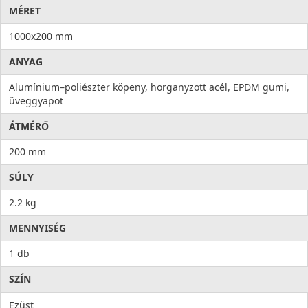
MÉRET
1000x200 mm
ANYAG
Alumínium–poliészter köpeny, horganyzott acél, EPDM gumi,
üveggyapot
ÁTMÉRŐ
200 mm
SÚLY
2.2 kg
MENNYISÉG
1 db
SZÍN
Ezüst