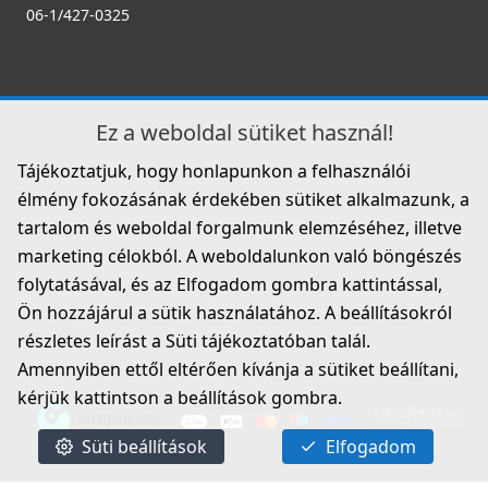
HEATPEX - Légszabályzó D:200 ARIA ADURO
06-1/427-0325
52920060100W
33 990 Ft
Saját raktárunkban
Ez a weboldal sütiket használ!
Részletek
Tájékoztatjuk, hogy honlapunkon a felhasználói
élmény fokozásának érdekében sütiket alkalmazunk, a
tartalom és weboldal forgalmunk elemzéséhez, illetve
marketing célokból. A weboldalunkon való böngészés
folytatásával, és az Elfogadom gombra kattintással,
Ön hozzájárul a sütik használatához. A beállításokról
részletes leírást a Süti tájékoztatóban talál.
HEATPEX - Szűkítő 125/160/200mm ARIA ADURO
52010200100T
Amennyiben ettől eltérően kívánja a sütiket beállítani,
kérjük kattintson a beállítások gombra.
6 990 Ft
Saját raktárunkban
Süti beállítások
Elfogadom