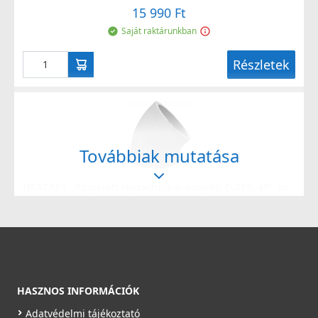
15 990 Ft
Saját raktárunkban
Részletek
Továbbiak mutatása
HEATPEX - Szigetelt légtechnikai könyök D:200; 45°-os
ARIA ADURO
52920090100T
10 990 Ft
Rendelésre
HASZNOS INFORMÁCIÓK
Részletek
Adatvédelmi tájékoztató