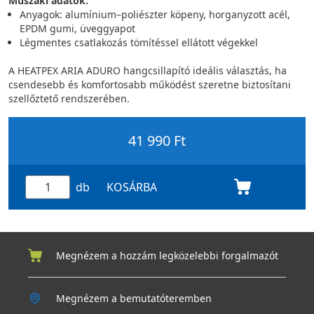
Műszaki adatok:
Anyagok: alumínium–poliészter köpeny, horganyzott acél,
EPDM gumi, üveggyapot
Légmentes csatlakozás tömítéssel ellátott végekkel
A HEATPEX ARIA ADURO hangcsillapító ideális választás, ha
csendesebb és komfortosabb működést szeretne biztosítani
szellőztető rendszerében.
41 990 Ft
db
KOSÁRBA
Megnézem a hozzám legközelebbi forgalmazót
Megnézem a bemutatóteremben