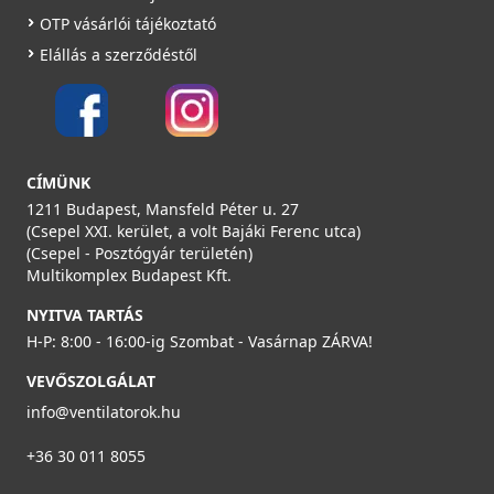
OTP vásárlói tájékoztató
Elállás a szerződéstől
HEATPEX - T idom D:200 ARIA ADURO
52920080100T
CÍMÜNK
1211 Budapest, Mansfeld Péter u. 27
25 990 Ft
(Csepel XXI. kerület, a volt Bajáki Ferenc utca)
(Csepel - Posztógyár területén)
Saját raktárunkban
Multikomplex Budapest Kft.
Részletek
NYITVA TARTÁS
H-P: 8:00 - 16:00-ig Szombat - Vasárnap ZÁRVA!
VEVŐSZOLGÁLAT
info@ventilatorok.hu
+36 30 011 8055