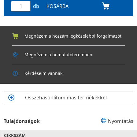
működést és magasabb beltéri komfortot biztosít a teljes
db
KOSÁRBA
szellőzőrendszerben.
Főbb előnyök
Megnézem a hozzám legközelebbi forgalmazót
Megnézem a bemutatóteremben
Kérdéseim vannak
Összehasonlítom más termékekkel
Tulajdonságok
Nyomtatás
CIKKSZÁM