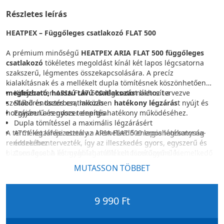
Részletes leírás
HEATPEX – Függőleges csatlakozó FLAT 500
A prémium minőségű
HEATPEX ARIA FLAT 500 függőleges
csatlakozó
tökéletes megoldást kínál két lapos légcsatorna
szakszerű, légmentes összekapcsolására. A precíz
kialakításnak és a mellékelt dupla tömítésnek köszönhetően
megbízható, hosszú távú csatlakozás
Kifejezetten ARIA FLAT 500 légcsatornákhoz tervezve
t biztosít a
szellőzőrendszerben, miközben
Stabil és tartós csatlakozás
hatékony légzárás
t nyújt és
hozzájárul a rendszer energiahatékony működéséhez.
Egyszerű és gyors telepítés
Dupla tömítéssel a maximális légzárásért
A terméket kifejezetten az ARIA FLAT 500 lapos légcsatorna-
ATC1 légzárási osztály a kiemelkedő energiahatékonyság
rendszerhez tervezték, így az illeszkedés gyors, egyszerű és
érdekében
biztonságos. A két gyárilag mellékelt tömítőgyűrű kiemelkedő
Csendesebb és megbízhatóbb rendszerüzemelés
légtömörséget biztosít, amely hozzájárul a rendszer
MUTASSON TÖBBET
csendesebb működéséhez és az energiaveszteség
csökkentéséhez.
9 990 Ft
Az ARIA hővisszanyerős rendszer megfelel a PN-EN 17192
szabvány szerinti legmagasabb, ATC1 légzárási osztály
követelményeinek, amely nagyfokú légtömörséget, hatékony