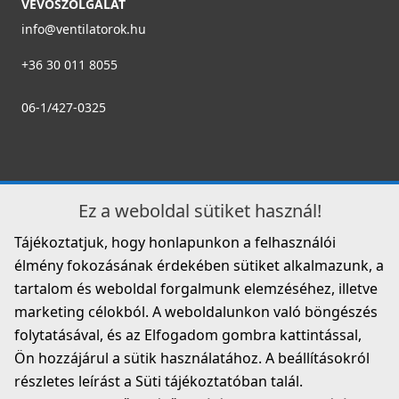
VEVŐSZOLGÁLAT
info@ventilatorok.hu
+36 30 011 8055
06-1/427-0325
HEATPEX - Lapos csatorna 90° - vízszintes FLAT 500
54013400100W
12 990 Ft
Rendelésre
Ez a weboldal sütiket használ!
Részletek
Tájékoztatjuk, hogy honlapunkon a felhasználói
élmény fokozásának érdekében sütiket alkalmazunk, a
tartalom és weboldal forgalmunk elemzéséhez, illetve
marketing célokból. A weboldalunkon való böngészés
folytatásával, és az Elfogadom gombra kattintással,
Ön hozzájárul a sütik használatához. A beállításokról
részletes leírást a Süti tájékoztatóban talál.
HEATPEX - Lapos csatorna 90° - függőleges FLAT 500