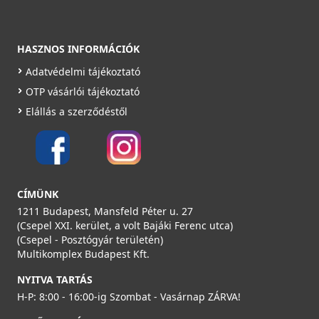
249 990 Ft
Rendelésre
HASZNOS INFORMÁCIÓK
Részletek
Adatvédelmi tájékoztató
OTP vásárlói tájékoztató
Elállás a szerződéstől
HEATPEX - Szelepfogadó elem lapos csatornához 2xF
CÍMÜNK
(300x100 mm) FLAT 500
54012500001W
1211 Budapest, Mansfeld Péter u. 27
(Csepel XXI. kerület, a volt Bajáki Ferenc utca)
25 990 Ft
(Csepel - Posztógyár területén)
Multikomplex Budapest Kft.
Saját raktárunkban
NYITVA TARTÁS
Részletek
H-P: 8:00 - 16:00-ig Szombat - Vasárnap ZÁRVA!