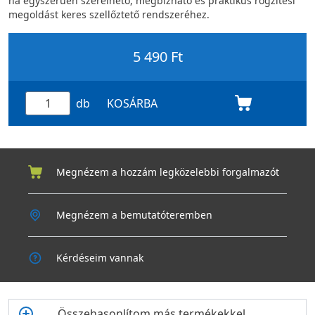
ha egyszerűen szerelhető, megbízható és praktikus rögzítési
megoldást keres szellőztető rendszeréhez.
5 490 Ft
db
KOSÁRBA
Megnézem a hozzám legközelebbi forgalmazót
Megnézem a bemutatóteremben
Kérdéseim vannak
Összehasonlítom más termékekkel