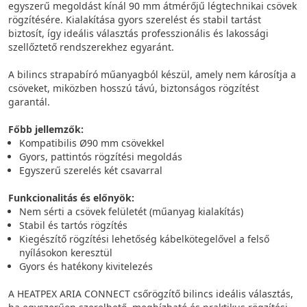
egyszerű megoldást kínál 90 mm átmérőjű légtechnikai csövek
rögzítésére. Kialakítása gyors szerelést és stabil tartást
biztosít, így ideális választás professzionális és lakossági
szellőztető rendszerekhez egyaránt.
A bilincs strapabíró műanyagból készül, amely nem károsítja a
csöveket, miközben hosszú távú, biztonságos rögzítést
garantál.
Főbb jellemzők:
Kompatibilis Ø90 mm csövekkel
Gyors, pattintós rögzítési megoldás
Egyszerű szerelés két csavarral
Funkcionalitás és előnyök:
Nem sérti a csövek felületét (műanyag kialakítás)
Stabil és tartós rögzítés
Kiegészítő rögzítési lehetőség kábelkötegelővel a felső
nyílásokon keresztül
Gyors és hatékony kivitelezés
A HEATPEX ARIA CONNECT csőrögzítő bilincs ideális választás,