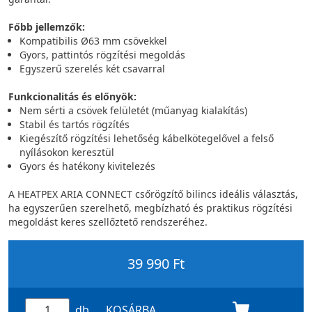
Főbb jellemzők:
Kompatibilis Ø63 mm csövekkel
Gyors, pattintós rögzítési megoldás
Egyszerű szerelés két csavarral
Funkcionalitás és előnyök:
Nem sérti a csövek felületét (műanyag kialakítás)
Stabil és tartós rögzítés
Kiegészítő rögzítési lehetőség kábelkötegelővel a felső
nyílásokon keresztül
Gyors és hatékony kivitelezés
A HEATPEX ARIA CONNECT csőrögzítő bilincs ideális választás,
ha egyszerűen szerelhető, megbízható és praktikus rögzítési
megoldást keres szellőztető rendszeréhez.
39 990 Ft
db
KOSÁRBA