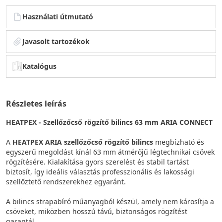
Használati útmutató
Javasolt tartozékok
Katalógus
Részletes leírás
HEATPEX - Szellőzőcső rögzítő bilincs 63 mm ARIA CONNECT
A
HEATPEX ARIA szellőzőcső rögzítő bilincs
megbízható és
egyszerű megoldást kínál 63 mm átmérőjű légtechnikai csövek
rögzítésére. Kialakítása gyors szerelést és stabil tartást
biztosít, így ideális választás professzionális és lakossági
szellőztető rendszerekhez egyaránt.
A bilincs strapabíró műanyagból készül, amely nem károsítja a
csöveket, miközben hosszú távú, biztonságos rögzítést
garantál.