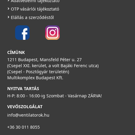
Adatvédelmi tájékoztató
OTP vásárlói tájékoztató
Elállás a szerződéstől
CÍMÜNK
1211 Budapest, Mansfeld Péter u. 27
(Csepel XXI. kerület, a volt Bajáki Ferenc utca)
(Csepel - Posztógyár területén)
Multikomplex Budapest Kft.
NYITVA TARTÁS
H-P: 8:00 - 16:00-ig Szombat - Vasárnap ZÁRVA!
VEVŐSZOLGÁLAT
info@ventilatorok.hu
+36 30 011 8055