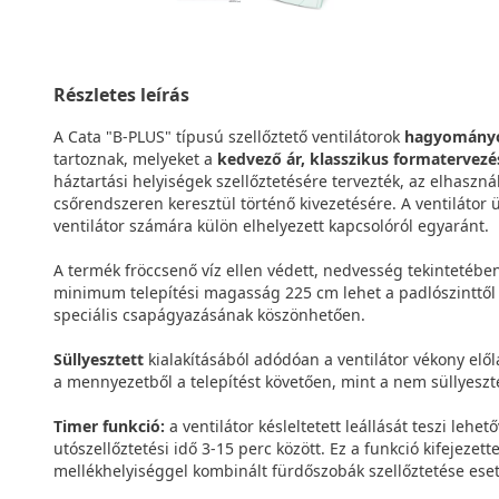
Részletes leírás
A Cata "B-PLUS" típusú szellőztető ventilátorok
hagyományos
tartoznak, melyeket a
kedvező ár, klasszikus formatervezé
háztartási helyiségek szellőztetésére tervezték, az elhaszná
csőrendszeren keresztül történő kivezetésére. A ventilátor
ventilátor számára külön elhelyezett kapcsolóról egyaránt.
A termék fröccsenő víz ellen védett, nedvesség tekintetében 
minimum telepítési magasság 225 cm lehet a padlószinttő
speciális csapágyazásának köszönhetően.
Süllyesztett
kialakításából adódóan a ventilátor vékony előla
a mennyezetből a telepítést követően, mint a nem süllyeszt
Timer funkció:
a ventilátor késleltetett leállását teszi lehe
utószellőztetési idő 3-15 perc között. Ez a funkció kifejezet
mellékhelyiséggel kombinált fürdőszobák szellőztetése ese