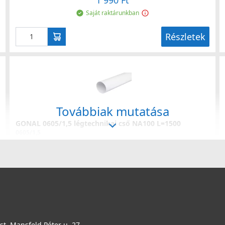
1 990 Ft
Saját raktárunkban
Részletek
Továbbiak mutatása
GONAL 0605/1,5 légtechnikai cső NA100 L=1500
0605/1,5
4 490 Ft
Saját raktárunkban
Részletek
t, Mansfeld Péter u. 27