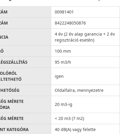
ZÁM
00981401
ZÁM
8422248050876
4 év (2 év alap garancia + 2 év
NCIA
regisztráció esetén)
RŐ
100 mm
LÉGSZÁLLÍTÁS
95 m3/h
SOLÓRÓL
igen
LTETHETŐ
THETŐSÉG
Oldalfalra, mennyezetre
SÉG MÉRETE
20 m3-ig
ÓRIA
SÉG MÉRETE
< 20 m3 (7 m2)
INT KATEGÓRA
40 dB(A) vagy felette