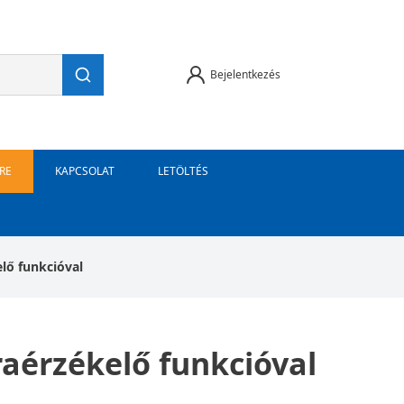
Bejelentkezés
RE
KAPCSOLAT
LETÖLTÉS
elő funkcióval
raérzékelő funkcióval