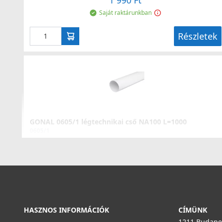
1 990 Ft
Saját raktárunkban
Részletek
GONAL 0605/1 légtechnikai cső NA100 L=1000
0605/1
2 990 Ft
Saját raktárunkban
Részletek
HASZNOS INFORMÁCIÓK
CÍMÜNK
1211 Budapes