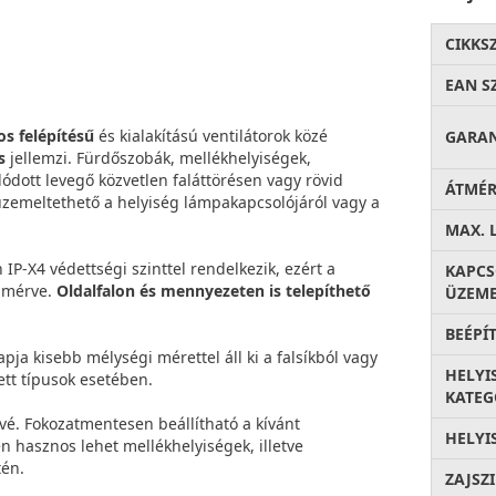
CIKKS
EAN S
 felépítésű
és kialakítású ventilátorok közé
GARA
s
jellemzi. Fürdőszobák, mellékhelyiségek,
lódott levegő közvetlen faláttörésen vagy rövid
ÁTMÉ
 üzemeltethető a helyiség lámpakapcsolójáról vagy a
MAX. 
IP-X4 védettségi szinttel rendelkezik, ezért a
KAPC
l mérve.
Oldalfalon és mennyezeten is telepíthető
ÜZEME
BEÉPÍ
pja kisebb mélységi mérettel áll ki a falsíkból vagy
HELYI
ett típusok esetében.
KATEG
tővé. Fokozatmentesen beállítható a kívánt
HELYI
ten hasznos lehet mellékhelyiségek, illetve
tén.
ZAJSZ