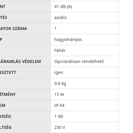
INT
41 dB (A)
ÍTÉS
axiális
ATOK SZÁMA
1
P
hagyományos
Fehér
AÁRAMLÁS VÉDELEM
Opcionálisan rendelhető
ESZTETT
igen
0.6 kg
SÍTMÉNY
15 W
EM
IP-X4
ISÉG
1 db
LTSÉG
230 V