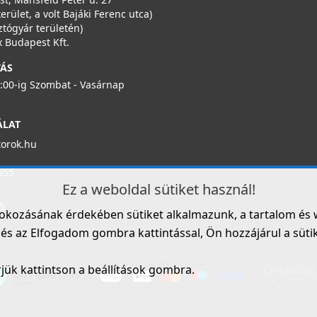
kerület, a volt Bajáki Ferenc utca)
ztógyár területén)
 Budapest Kft.
TÁS
6:00-ig Szombat - Vasárnap
ÁLAT
torok.hu
055
Ez a weboldal sütiket használ!
5
fokozásának érdekében sütiket alkalmazunk, a tartalom és 
s az Elfogadom gombra kattintással, Ön hozzájárul a sütik h
rjük kattintson a beállítások gombra.