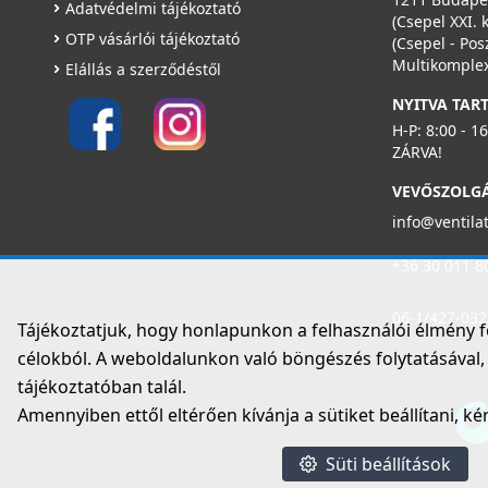
Adatvédelmi tájékoztató
(Csepel XXI. 
OTP vásárlói tájékoztató
(Csepel - Pos
Multikomplex
Elállás a szerződéstől
NYITVA TAR
H-P: 8:00 - 1
ZÁRVA!
VEVŐSZOLG
info@ventila
+36 30 011 8
06-1/427-032
Tájékoztatjuk, hogy honlapunkon a felhasználói élmény 
célokból. A weboldalunkon való böngészés folytatásával, é
tájékoztatóban talál.
Amennyiben ettől eltérően kívánja a sütiket beállítani, ké
Süti beállítások