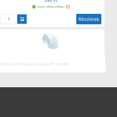
390 Ft
Saját raktárunkban
Részletek
GONAL 0670 könyök elem 90°, NA100
0670
1 990 Ft
Saját raktárunkban
Részletek