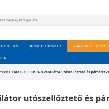
MUTATÓTEREM
RENDELÉS FOLYAMATA
AJÁNLATKÉRÉS TELEPÍTÉS
ÍREK
torok
Cata B-10 Plus H/B ventilátor utószellőztető és páraérzék
ilátor utószellőztető és pá