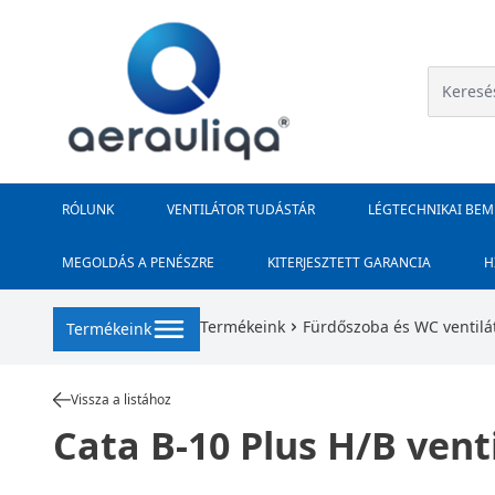
RÓLUNK
VENTILÁTOR TUDÁSTÁR
LÉGTECHNIKAI BE
MEGOLDÁS A PENÉSZRE
KITERJESZTETT GARANCIA
H
Termékeink
Fürdőszoba és WC ventilá
Termékeink
Vissza a listához
Cata B-10 Plus H/B vent