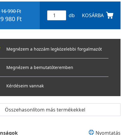
16 990 Ft
db
KOSÁRBA
9 980 Ft
Megnézem a hozzám legközelebbi forgalmazót
Megnézem a bemutatóteremben
Kérdéseim vannak
Összehasonlítom más termékekkel
onságok
Nyomtatás