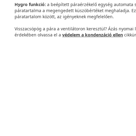
Hygro funkció:
a beépített páraérzékelő egység automata s
páratartalma a megengedett küszöbértéket meghaladja. Ez a
páratartalom között, az igényeknek megfelelően.
Visszacsöpög a pára a ventilátoron keresztül? Ázás nyomai 
érdekében olvassa el a
védelem a kondenzáció ellen
cikkün