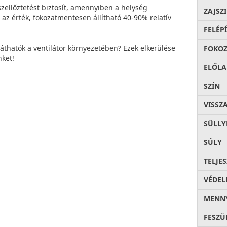
zellőztetést biztosít, amennyiben a helység
ZAJSZ
z érték, fokozatmentesen állítható 40-90% relatív
FELÉP
láthatók a ventilátor környezetében? Ezek elkerülése
FOKOZ
ket!
ELŐLA
SZÍN
VISSZ
SŰLLY
SÚLY
TELJE
VÉDEL
MENNY
FESZÜ