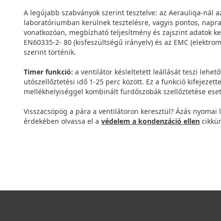
A legújabb szabványok szerint tesztelve: az Aerauliqa-nál a
laboratóriumban kerülnek tesztelésre, vagyis pontos, napr
vonatkozóan, megbízható teljesítmény és zajszint adatok ker
EN60335-2- 80 (kisfeszültségű irányelv) és az EMC (elektro
szerint történik.
Timer funkció:
a ventilátor késleltetett leállását teszi lehe
utószellőztetési idő 1-25 perc között. Ez a funkció kifejezet
mellékhelyiséggel kombinált fürdőszobák szellőztetése ese
Visszacsöpög a pára a ventilátoron keresztül? Ázás nyomai 
érdekében olvassa el a
védelem a kondenzáció ellen
cikkün