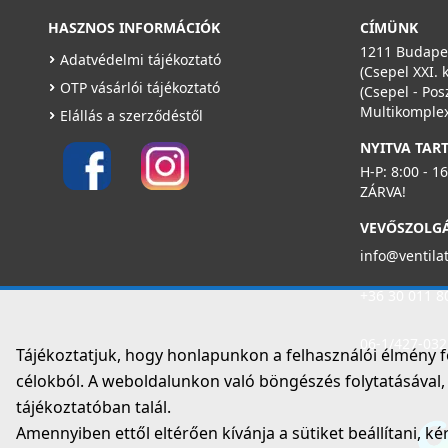
HASZNOS INFORMÁCIÓK
CÍMÜNK
1211 Budapes
Adatvédelmi tájékoztató
(Csepel XXI. 
OTP vásárlói tájékoztató
(Csepel - Pos
Multikomplex
Elállás a szerződéstől
NYITVA TAR
H-P: 8:00 - 1
ZÁRVA!
VEVŐSZOLG
info@ventila
+36 30 011 8
06-1/427-032
Tájékoztatjuk, hogy honlapunkon a felhasználói élmény 
célokból. A weboldalunkon való böngészés folytatásával, é
tájékoztatóban talál.
Amennyiben ettől eltérően kívánja a sütiket beállítani, ké