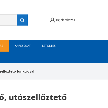
Bejelentkezés
RE
KAPCSOLAT
LETÖLTÉS
ellőztető funkcióval
, utószellőztető