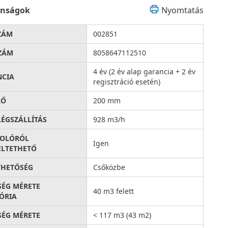
onságok
Nyomtatás
ZÁM
002851
ZÁM
8058647112510
4 év (2 év alap garancia + 2 év
NCIA
regisztráció esetén)
RŐ
200 mm
LÉGSZÁLLÍTÁS
928 m3/h
SOLÓRÓL
Igen
LTETHETŐ
THETŐSÉG
Csőközbe
SÉG MÉRETE
40 m3 felett
ÓRIA
SÉG MÉRETE
< 117 m3 (43 m2)