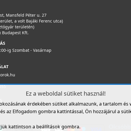
t, Mansfeld Péter u. 27
kerület, a volt Bajáki Ferenc utca)
ztógyár területén)
 Budapest Kft.
TÁS
6:00-ig Szombat - Vasárnap
ÁLAT
torok.hu
055
Ez a weboldal sütiket használ!
5
fokozásának érdekében sütiket alkalmazunk, a tartalom és 
s az Elfogadom gombra kattintással, Ön hozzájárul a sütik h
rjük kattintson a beállítások gombra.