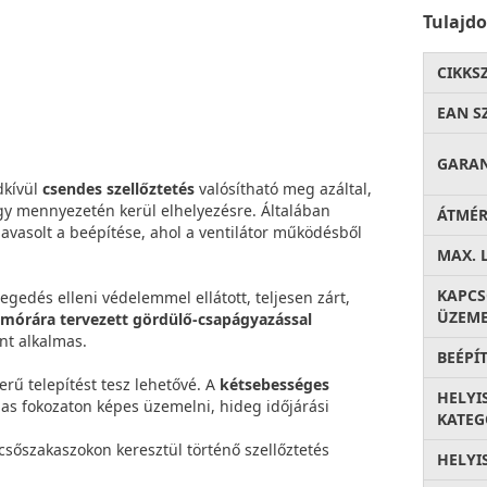
Tulajd
CIKKS
EAN S
GARA
dkívül
csendes szellőztetés
valósítható meg azáltal,
agy mennyezetén kerül elhelyezésre. Általában
ÁTMÉ
avasolt a beépítése, ahol a ventilátor működésből
MAX. 
KAPC
gedés elleni védelemmel ellátott, teljesen zárt,
ÜZEME
emórára tervezett gördülő-csapágyazással
nt alkalmas.
BEÉPÍ
erű telepítést tesz lehetővé. A
kétsebességes
HELYI
as fokozaton képes üzemelni, hideg időjárási
KATEG
sőszakaszokon keresztül történő szellőztetés
HELYI