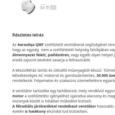
Részletes leírás
Az
Aerauliqa QMF
szellőztető ventilátorok segítségével ren
hogy az egység nem a szellőztetett helyiség falsíkjában v
álmennyezet felett, padlástéren,
vagy egyéb olyan helyen j
eredő zajszint kevésbé zavarja a felhasználót.
A készülékház tartós és ütésálló műanyagból készül. Túlmele
kétsebességes AC motorral és gondozásmentes,
30.000 üz
rendelkezik. Folyamatos és szakaszos üzemeltetésre egyará
A ventilátor tartozéka egy tartókonzol, mely rendkívül egysz
motor
a szellőztetési igényekhez igazodva alacsony és mag
viszonyok között is hibátlan működést biztosít.
A félradiális járókerékkel rendelkező ventilátor
hosszabb c
esetén
is hatékony
elszívást tud biztosítani.