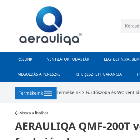
RÓLUNK
VENTILÁTOR TUDÁSTÁR
LÉGTECHNIKAI BE
MEGOLDÁS A PENÉSZRE
KITERJESZTETT GARANCIA
H
Termékeink
Fürdőszoba és WC ventilá
Termékeink
Vissza a listához
AERAULIQA QMF-200T ven