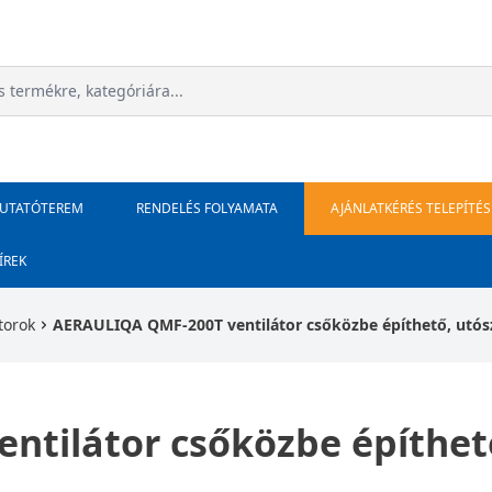
MUTATÓTEREM
RENDELÉS FOLYAMATA
AJÁNLATKÉRÉS TELEPÍTÉS
ÍREK
torok
AERAULIQA QMF-200T ventilátor csőközbe építhető, utósz
tilátor csőközbe építhető