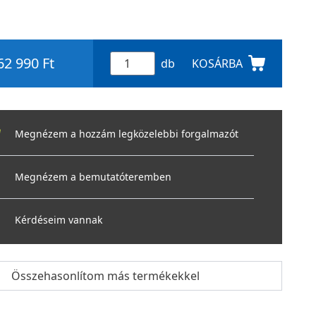
62 990 Ft
db
KOSÁRBA
Megnézem a hozzám legközelebbi forgalmazót
Megnézem a bemutatóteremben
Kérdéseim vannak
Összehasonlítom más termékekkel