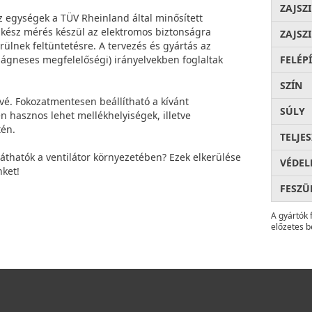
ZAJSZ
z egységek a TÜV Rheinland által minősített
akész mérés készül az elektromos biztonságra
ZAJSZ
ülnek feltüntetésre. A tervezés és gyártás az
mágneses megfelelőségi) irányelvekben foglaltak
FELÉP
SZÍN
tővé. Fokozatmentesen beállítható a kívánt
SÚLY
ten hasznos lehet mellékhelyiségek, illetve
tén.
TELJE
láthatók a ventilátor környezetében? Ezek elkerülése
VÉDEL
ket!
FESZÜ
A gyártók 
előzetes b