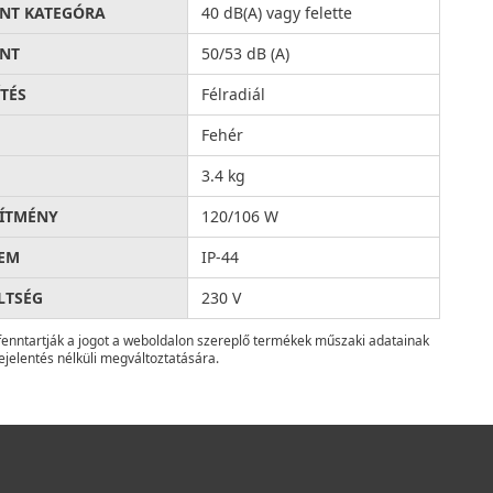
INT KATEGÓRA
40 dB(A) vagy felette
INT
50/53 dB (A)
ÍTÉS
Félradiál
Fehér
3.4 kg
SÍTMÉNY
120/106 W
EM
IP-44
LTSÉG
230 V
fenntartják a jogot a weboldalon szereplő termékek műszaki adatainak
ejelentés nélküli megváltoztatására.