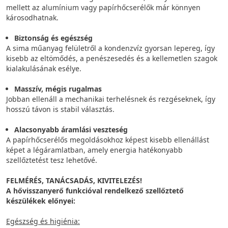
mellett az alumínium vagy papírhőcserélők már könnyen
károsodhatnak.
Biztonság és egészség
A sima műanyag felületről a kondenzvíz gyorsan lepereg, így
kisebb az eltömődés, a penészesedés és a kellemetlen szagok
kialakulásának esélye.
Masszív, mégis rugalmas
Jobban ellenáll a mechanikai terhelésnek és rezgéseknek, így
hosszú távon is stabil választás.
Alacsonyabb áramlási veszteség
A papírhőcserélős megoldásokhoz képest kisebb ellenállást
képet a légáramlatban, amely energia hatékonyabb
szellőztetést tesz lehetővé.
FELMÉRÉS, TANÁCSADÁS, KIVITELEZÉS!
A hővisszanyerő funkcióval rendelkező szellőztető
készülékek előnyei:
Egészség és higiénia: