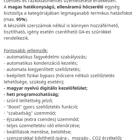
csendes és rázkódásmentes üzemeltetése érdekében.
A
magas hatékonyságú, ellenáramú hőcserélő
egység
biztosítja a kategóriájában legmagasabb termikus hatásfokot
(max.
95%
).
A készülék szerszámok nélkül is könnyen hozzáférhető,
tisztítható, igény esetén cserélhető G4-es szűrökkel
rendelkezik.
Fontosabb jellemzők:
- automatikus fagyvédelmi szabályozás;
- automatikus kondenzáció kezelés;
- automata kiegyenlített szellőztetés;
- beépített fizikai bypass (hőcsere nélküli szellőztetés
lehetősége, szükség esetén);
- magyar nyelvű digitális kezelőfelület;
- heti programozhatóság;
- szűrő telítettség jelző;
- "Boost" gyors szellőztetés funkció;
- "szabadság" üzemmód;
- éjszakai (extra csendes) üzemmód;
- teljes üzemeltetési idő ellenőrzése;
- beállítások mentése, betöltése;
- szenzorokkal bővíthető (pára-, mozgás-, CO2 érzékelő);