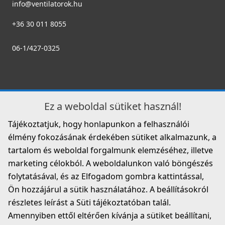
info@ventilatorok.hu
+36 30 011 8055
AERAULIQA KCLFLB 75/63 kék színű csőrögzítő
003751
06-1/427-0325
8 390 Ft
Saját raktárunkban
Részletek
Ez a weboldal sütiket használ!
Tájékoztatjuk, hogy honlapunkon a felhasználói
élmény fokozásának érdekében sütiket alkalmazunk, a
tartalom és weboldal forgalmunk elemzéséhez, illetve
marketing célokból. A weboldalunkon való böngészés
folytatásával, és az Elfogadom gombra kattintással,
AERAULIQA 90°-os könyök DN75/63mm
Ön hozzájárul a sütik használatához. A beállításokról
001538
részletes leírást a Süti tájékoztatóban talál.
8 390 Ft
Amennyiben ettől eltérően kívánja a sütiket beállítani,