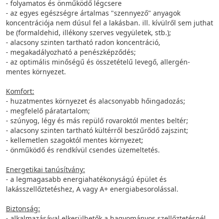
- folyamatos és önműködő légcsere
- az egyes egészségre ártalmas "szennyező" anyagok
koncentrációja nem dúsul fel a lakásban. ill. kívülről sem juthat
be (formaldehid, illékony szerves vegyületek, stb.);
- alacsony szinten tartható radon koncentráció,
- megakadályozható a penészképződés;
- az optimális minőségű és összetételű levegő, allergén-
mentes környezet.
Komfort:
- huzatmentes környezet és alacsonyabb hőingadozás;
- megfelelő páratartalom;
- szúnyog, légy és más repülő rovaroktól mentes beltér;
- alacsony szinten tartható kültérről beszűrődő zajszint;
- kellemetlen szagoktól mentes környezet;
- önműködő és rendkívül csendes üzemeltetés.
Energetikai tanúsítvány:
- a legmagasabb energiahatékonyságú épület és
lakásszellőztetéshez, A vagy A+ energiabesorolással.
Biztonság:
- alkalmazásával elkerülhetők a hagyományos szellőztetésnél