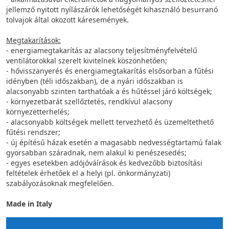
jellemző nyitott nyílászárók lehetőségét kihasználó besurranó
tolvajok által okozott káresemények.
Megtakarítások:
- energiamegtakarítás az alacsony teljesítményfelvételű
ventilátorokkal szerelt kivitelnek köszönhetően;
- hővisszanyerés és energiamegtakarítás elsősorban a fűtési
idényben (téli időszakban), de a nyári időszakban is
alacsonyabb szinten tarthatóak a és hűtéssel járó költségek;
- környezetbarát szellőztetés, rendkívül alacsony
környezetterhelés;
- alacsonyabb költségek mellett tervezhető és üzemeltethető
fűtési rendszer;
- új építésű házak esetén a magasabb nedvességtartamú falak
gyorsabban száradnak, nem alakul ki penészesedés;
- egyes esetekben adójóváírások és kedvezőbb biztosítási
feltételek érhetőek el a helyi (pl. önkormányzati)
szabályozásoknak megfelelően.
Made in Italy