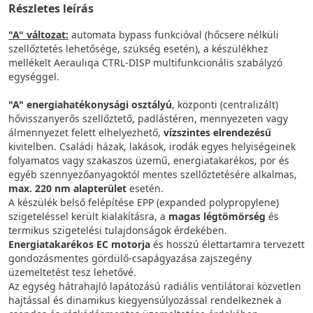
Részletes leírás
"A" változat:
automata bypass funkcióval (hőcsere nélküli
szellőztetés lehetősége, szükség esetén), a készülékhez
mellékelt Aerauliqa CTRL-DISP multifunkcionális szabályzó
egységgel.
"A" energiahatékonysági osztályú
, központi (centralizált)
hővisszanyerős szellőztető, padlástéren, mennyezeten vagy
álmennyezet felett elhelyezhető,
vízszintes elrendezésű
kivitelben. Családi házak, lakások, irodák egyes helyiségeinek
folyamatos vagy szakaszos üzemű, energiatakarékos, por és
egyéb szennyezőanyagoktól mentes szellőztetésére alkalmas,
max. 220 nm alapterület
esetén.
A készülék belső felépítése EPP (expanded polypropylene)
szigeteléssel került kialakításra, a
magas légtömörség
és
termikus szigetelési tulajdonságok érdekében.
Energiatakarékos EC motorja
és hosszú élettartamra tervezett
gondozásmentes gördülő-csapágyazása zajszegény
üzemeltetést tesz lehetővé.
Az egység hátrahajló lapátozású radiális ventilátorai közvetlen
hajtással és dinamikus kiegyensúlyozással rendelkeznek a