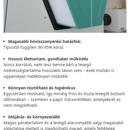
Magasabb hővisszanyerési hatásfok:
Típustól függően 90-95% körül.
Hosszú élettartam, gondtalan működés
Nincs korrózió, nem tesz benne kárt a levegő
nedvességtartalma hosszabb távon sem – évek múltán is
ugyanolyan hatékonyan működik.
Könnyen tisztítható és higiénikus
Egyszerűen mosható, így mindig friss és tiszta levegőt biztosít
otthonában – szemben a papír hőcserélőkkel, amelyeknél ez
nem megoldható.
Időjárás- és környezetálló
Magas páratartalom és a levegő alacsonyabb vagy magasabb
sótartalma mellett is megbízható marad, amely feltételek