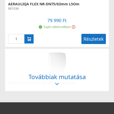
AERAULIQA FLEX NR-DN75/63mm L5Om
001536
79 990 Ft
Saját raktárunkban
Részletek
Továbbiak mutatása
AERAULIQA BCRG 100 design végelem
000594
6 190 Ft
Saját raktárunkban