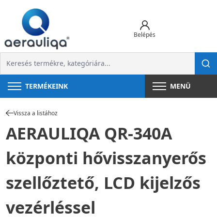
Belépés
TERMÉKEINK
MENÜ
Vissza a listához
AERAULIQA QR-340A
központi hővisszanyerős
szellőztető, LCD kijelzős
vezérléssel