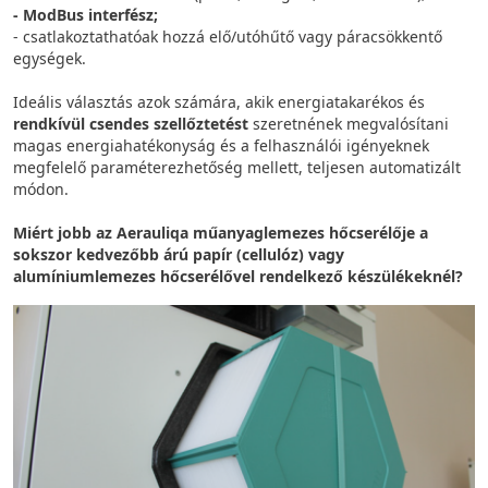
- ModBus interfész;
- csatlakoztathatóak hozzá elő/utóhűtő vagy páracsökkentő
egységek.
Ideális választás azok számára, akik energiatakarékos és
rendkívül csendes szellőztetést
szeretnének megvalósítani
magas energiahatékonyság és a felhasználói igényeknek
megfelelő paraméterezhetőség mellett, teljesen automatizált
módon.
Miért jobb az Aerauliqa műanyaglemezes hőcserélője a
sokszor kedvezőbb árú papír (cellulóz) vagy
alumíniumlemezes hőcserélővel rendelkező készülékeknél?