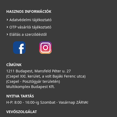
Részletek
HASZNOS INFORMÁCIÓK
Adatvédelmi tájékoztató
OTP vásárlói tájékoztató
Elállás a szerződéstől
AERAULIQA KORB 75 'O' gyűrű DN75/63 mm (10 db)
000060
CÍMÜNK
6 190 Ft
1211 Budapest, Mansfeld Péter u. 27
Saját raktárunkban
(Csepel XXI. kerület, a volt Bajáki Ferenc utca)
(Csepel - Posztógyár területén)
Részletek
Multikomplex Budapest Kft.
NYITVA TARTÁS
H-P: 8:00 - 16:00-ig Szombat - Vasárnap ZÁRVA!
VEVŐSZOLGÁLAT